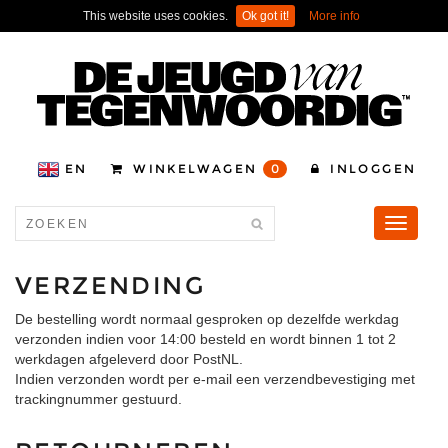
This website uses cookies.
Ok got it!
More info
EN
WINKELWAGEN
0
INLOGGEN
Toggle
navigati
VERZENDING
De bestelling wordt normaal gesproken op dezelfde werkdag
verzonden indien voor 14:00 besteld en wordt binnen 1 tot 2
werkdagen afgeleverd door PostNL.
Indien verzonden wordt per e-mail een verzendbevestiging met
trackingnummer gestuurd.