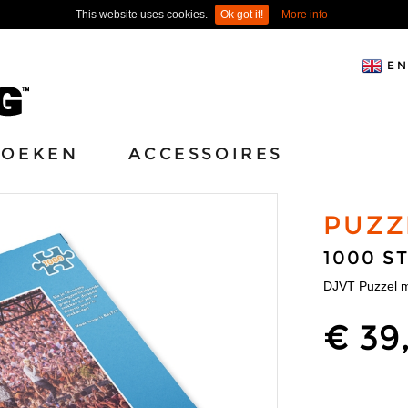
This website uses cookies.
Ok got it!
More info
EN
BOEKEN
ACCESSOIRES
PUZZ
1000 S
DJVT Puzzel m
€ 39