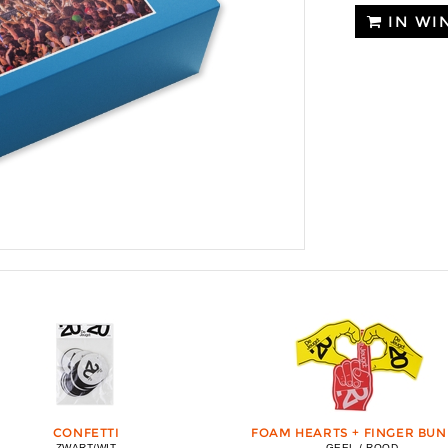
IN WI
CONFETTI
FOAM HEARTS + FINGER BUN
ZWART/WIT
GEEL / ROOD